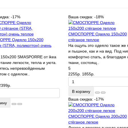
идка: -17%
Ваша скидка: -18%
СМОСПОРРЕ Одеяло 150х200
РРЕ Одеяло 150х200
стёганое теплое
е (STRA, поликоттон) очень
На ощупь это одеяло такое же 
и пышное, как и на вид. Под н
 150х200 SMASPORRE от ikea
комфортно спать, а благодаря 
етание легкости, тепла и уюта.
ткани, состоящ..
итесь непревзойденным
5
ом с одеялом..
2255р.
1855р.
2399р.
В корзину
Ваша скидка: -17%
зину
СМОСПОРРЕ Одеяло 200х200
стёганое легкое
Легкое и простое в уходе одеял