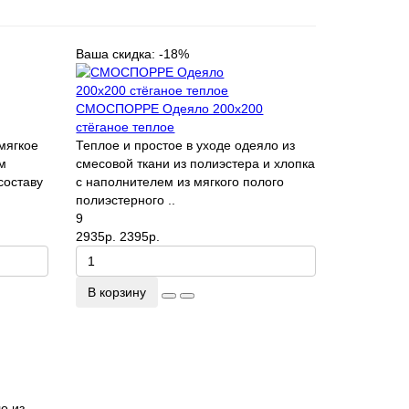
Ваша скидка: -18%
СМОСПОРРЕ Одеяло 200x200
стёганое теплое
мягкое
Теплое и простое в уходе одеяло из
им
смесовой ткани из полиэстера и хлопка
составу
с наполнителем из мягкого полого
полиэстерного ..
9
2935р.
2395р.
В корзину
о из